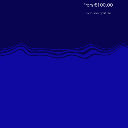
Sale Price
From
€100.00
Livraison gratuite