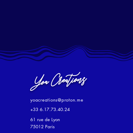
60x60
60x79
60x85
65x50
67x40
68x50
73x30
78x60
82x60
Yoa Creations
83x50
98x40
A1
yoacreations@proton.me
A2
+33 6.17.73.40.24
A3
61 rue de Lyon
A4
75012 Paris