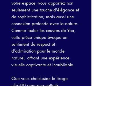
votre espace, vous apportez non
seulement une touche d'élégance et
de sophistication, mais aussi une
connexion profonde avec la nature.
Comme toutes les œuvres de Yoa,
cette pièce unique évoque un
sentiment de respect et
d'admiration pour le monde
naturel, offrant une expérience
visuelle captivante et inoubliable.
Que vous choisissiez le tirage
ultraHD pour une netteté
exceptionnelle ou le format plexi
pour une présentation moderne et
élégante, "Condor Bleu" ajoutera
une touche de magie et
d'inspiration à votre intérieur.