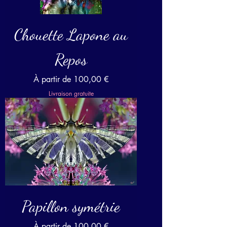
Chouette Lapone au
Repos
Prix promotionnel
À partir de
100,00 €
Livraison gratuite
Papillon symétrie
Prix promotionnel
À partir de
100,00 €