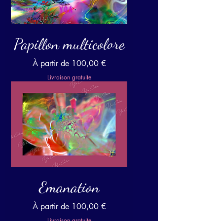
Papillon multicolore
Prix promotionnel
À partir de
100,00 €
Livraison gratuite
Emanation
Prix promotionnel
À partir de
100,00 €
Livraison gratuite