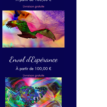
Livraison gratuite
Envol d'Espérance
Prix promotionnel
À partir de
100,00 €
Livraison gratuite